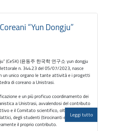
i Coreani “Yun Dongju”
n Dongju” (CeSK) (윤동주 한국학 연구소 yun dongju
 Rettorale n. 344.23 del 05/07/2023, nasce
in un unico organo le tante attività e i progetti
ttedra di coreano a Unistrasi.
nificazione e un più proficuo coordinamento dei
eanistica a Unistrasi, avvalendosi del contributo
tivo e il Comitato scientifico, oltre che
Leggi tutto
tici, degli studenti (tirocinanti e non) e di
amente il proprio contributo.